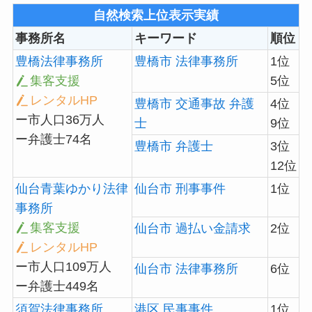
自然検索上位表示実績
事務所名
キーワード
順位
豊橋法律事務所
豊橋市 法律事務所
1位
集客支援
5位
レンタルHP
豊橋市 交通事故 弁護
4位
ー市人口36万人
士
9位
ー弁護士74名
豊橋市 弁護士
3位
12位
仙台青葉ゆかり法律
仙台市 刑事事件
1位
事務所
集客支援
仙台市 過払い金請求
2位
レンタルHP
ー市人口109万人
仙台市 法律事務所
6位
ー弁護士449名
須賀法律事務所
港区 民事事件
1位